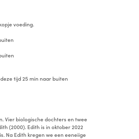
kopje voeding.
buiten
buiten
eze tijd 25 min naar buiten
n. Vier biologische dochters en twee
th (2000). Edith is in oktober 2022
is. Na Edith kregen we een eeneiige