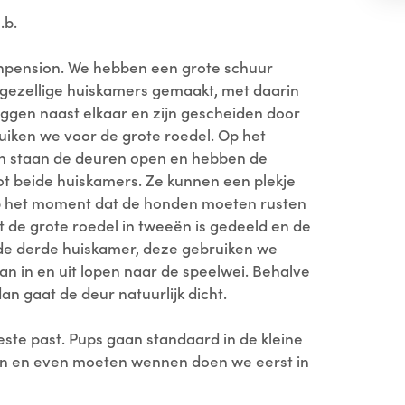
.b.
renpension. We hebben een grote schuur
e gezellige huiskamers gemaakt, met daarin
iggen naast elkaar en zijn gescheiden door
iken we voor de grote roedel. Op het
n staan de deuren open en hebben de
t beide huiskamers. Ze kunnen een plekje
 Op het moment dat de honden moeten rusten
 de grote roedel in tweeën is gedeeld en de
 de derde huiskamer, deze gebruiken we
kan in en uit lopen naar de speelwei. Behalve
n gaat de deur natuurlijk dicht.
este past. Pups gaan standaard in de kleine
ijn en even moeten wennen doen we eerst in