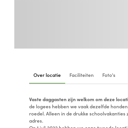
Over locatie
Faciliteiten
Foto's
Vaste daggasten zijn welkom om deze locati
de logees hebben we vaak dezelfde honden i
roedel. Alleen in de drukke schoolvakanties 
adres.
Op 1 juli 2022 hebben we onze tweede locat