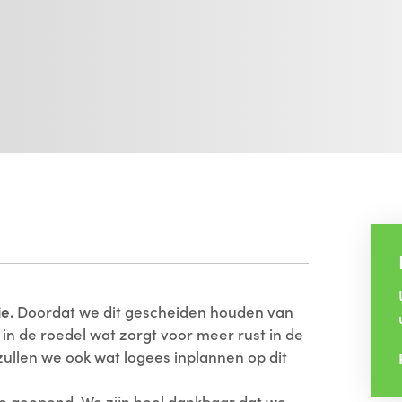
e.
Doordat we dit gescheiden houden van
n de roedel wat zorgt voor meer rust in de
zullen we ook wat logees inplannen op dit
ie geopend. We zijn heel dankbaar dat we