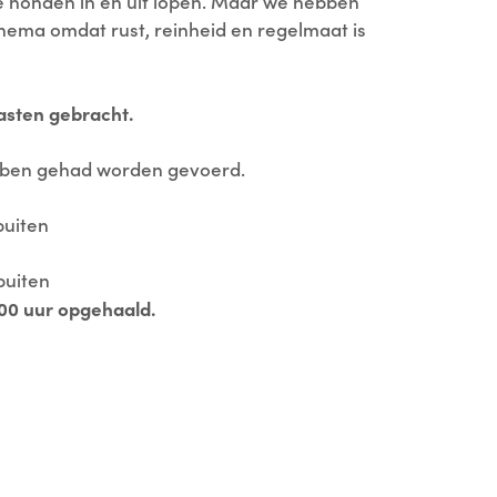
e honden in en uit lopen. Maar we hebben
chema omdat rust, reinheid en regelmaat is
asten gebracht.
ebben gehad worden gevoerd.
buiten
buiten
00 uur opgehaald.